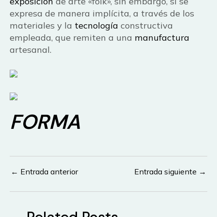
exposición
de arte «folk», sin embargo, sí se
expresa de manera implícita, a través de los
materiales y la
tecnología
constructiva
empleada, que remiten a una
manufactura
artesanal.
FORMA
←
Entrada anterior
Entrada siguiente
→
Navegación
de
entradas