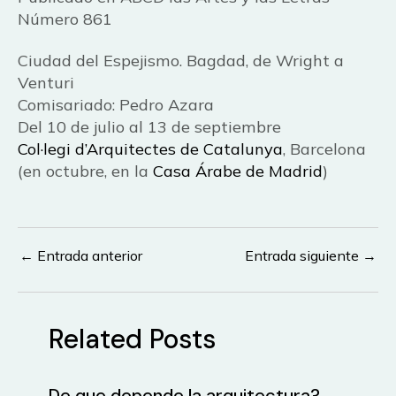
Número 861
Ciudad del Espejismo. Bagdad, de Wright a
Venturi
Comisariado: Pedro Azara
Del 10 de julio al 13 de septiembre
Col·legi d’Arquitectes de Catalunya
, Barcelona
(en octubre, en la
Casa Árabe de Madrid
)
←
Entrada anterior
Entrada siguiente
→
Navegación
de
entradas
Related Posts
De que depende la arquitectura?