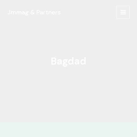
Ir
al
Jmmag & Partners
MAIN
contenido
MEN
Bagdad