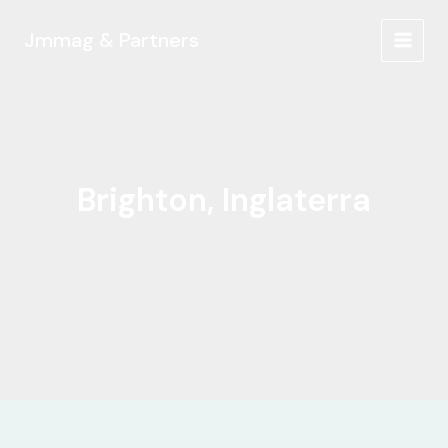
Ir
al
Jmmag & Partners
MAIN
contenido
MEN
Brighton, Inglaterra