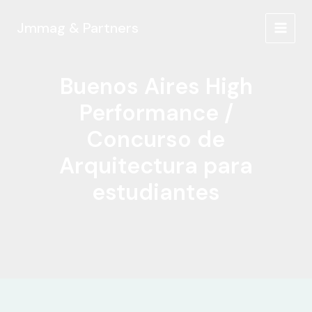
Ir
al
Jmmag & Partners
MAIN
contenido
MEN
Buenos Aires High
Performance /
Concurso de
Arquitectura para
estudiantes