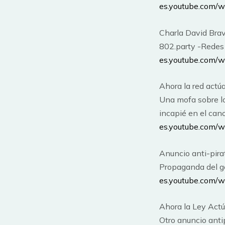
es.youtube.com
Charla David Bra
802.party -Redes 
es.youtube.com
Ahora la red actúa
Una mofa sobre lo
incapié en el can
es.youtube.com/
Anuncio anti-pirat
Propaganda del go
es.youtube.com
Ahora la Ley Act
Otro anuncio antipi