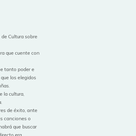
 de Cultura sobre
bra que cuente con
ne tanto poder e
 que los elegidos
añas.
 la cultura,
.
res de éxito, ante
us canciones o
 habrá que buscar
irecto era