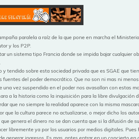
ampaña paralela a raíz de la que pone en marcha el Ministerio
tor y los P2P.
tar un sistema tipo Francia donde se impida bajar cualquier o
.
o y tendido sobre esta sociedad privada que es SGAE que tie
las fuentes del poder democrático. Que no son ni mas ni menos
ue una vez suspendido en el poder nos avasallan con estas m
ra a la historia como la inquisición para la libre divulgación de
dar que no siempre la realidad aparece con la misma mascara
por que la cultura parece no actualizarse, o mejor dicho los auto
 que genera el dinero no se dan cuenta que si la difusión de s
acer libremente ya por los usuarios por medios digitales. Pues
e generar ingresos. Es mas, antes entrar en un concierto en d