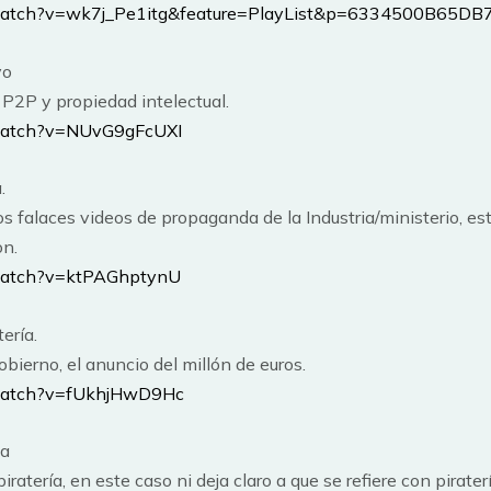
/watch?v=wk7j_Pe1itg&feature=PlayList&p=6334500B65D
vo
P2P y propiedad intelectual.
/watch?v=NUvG9gFcUXI
.
s falaces videos de propaganda de la Industria/ministerio, es
on.
watch?v=ktPAGhptynU
ería.
bierno, el anuncio del millón de euros.
/watch?v=fUkhjHwD9Hc
úa
ratería, en este caso ni deja claro a que se refiere con piraterí