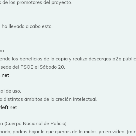
s de los promotores del proyecto.
ha llevado a cabo esto.
no.
iende los beneficios de la copia y realiza descargas p2p públi
a sede del PSOE el Sábado 20.
.net
l de uso.
distintos ámbitos de la creción intelectual.
eft.net
in (Cuerpo Nacional de Policia)
nada, podeis bajar lo que querais de la mula», ya en vídeo. (mi