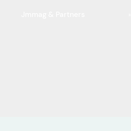
Ir
al
Jmmag & Partners
contenido