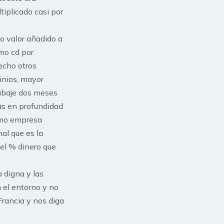
tiplicado casi por
mo valor añadido a
smo cd por
hecho otros
inios, mayor
rabaje dos meses
mas en profundidad
como empresa
al que es la
 el % dinero que
 digna y las
 el entorno y no
Francia y nos diga