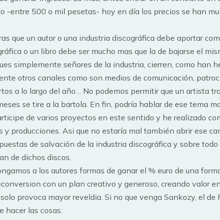
o -entre 500 o mil pesetas- hoy en día los precios se han mul
ras que un autor o una industria discográfica debe aportar co
gráfica o un libro debe ser mucho mas que la de bajarse el mi
 pues simplemente señores de la industria, cierren, como han 
ente otros canales como son medios de comunicación, patroc
tos a lo largo del año… No podemos permitir que un artista t
meses se tire a la bartola. En fin, podría hablar de ese tema 
articipe de varios proyectos en este sentido y he realizado 
 y producciones. Asi que no estaría mal también abrir ese can
uestas de salvación de la industria discográfica y sobre todo
van de dichos discos.
gamos a los autores formas de ganar el % euro de una forma
reconversion con un plan creativo y generoso, creando valor en
e solo provoca mayor reveldia. Si no que venga Sankozy, el de 
 hacer las cosas.