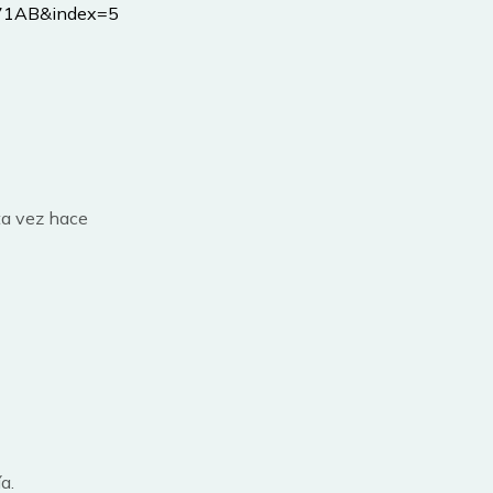
B71AB&index=5
ta vez hace
a.