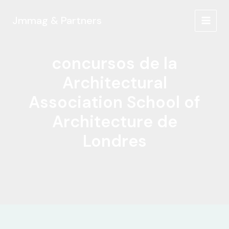
Ir
al
Jmmag & Partners
MAIN
contenido
MEN
concursos de la
Architectural
Association School of
Architecture de
Londres