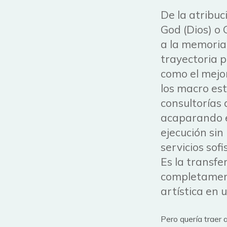
De la atribuc
God (Dios) o 
a la memoria
trayectoria p
como el mejor
los macro est
consultorías
acaparando el
ejecución sin
servicios sofi
Es la transfe
completamente
artística en 
Pero quería traer 