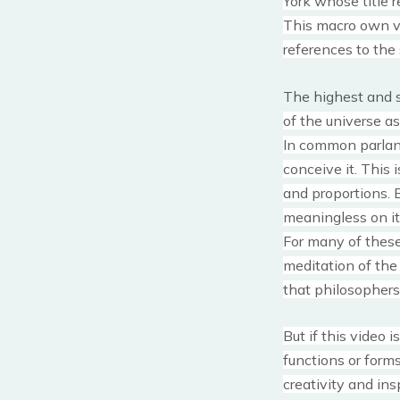
York whose title r
This macro own vis
references to the 
The highest and s
of the universe a
In common parlanc
conceive it.
This i
and proportions.
meaningless on i
For many of these
meditation of the
that philosopher
But if this video 
functions or forms
creativity and i