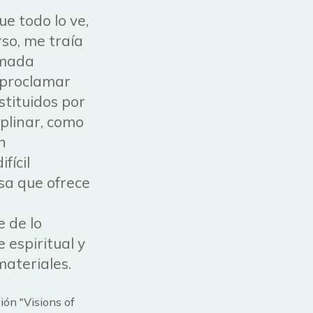
ue todo lo ve,
so, me traía
amada
a proclamar
stituidos por
iplinar, como
n
fícil
esa que ofrece
e de lo
 espiritual y
materiales.
ión "Visions of