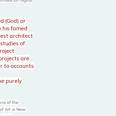
od (God) or
n his famed
est architect
studies of
roject
rojects are
er to accounts
he purely
ions of the
of Art in New