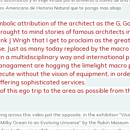
eo Americano de Historia Natural que te pongo mas abajo.
bolic attribution of the architect as the G, G
rought to mind stories of famous architects i
nk J Wrigh that I get to proclaim as the great
se.
Just as many today replaced by the macro 
in a multidisciplinary way and international p
anagament are hogging the limelight macro p
execute without the vision of equipment, in ord
fering sophisticated services.
of this ego trip to the area as possible from t
ing across this video just the opposite, in the exhibition "Vis
Milky Ocean to an Evolving Universe" by the Rubin Museum 