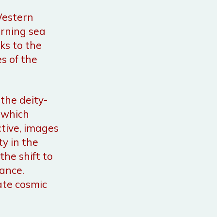
 Western
urning sea
ks to the
s of the
the deity-
 which
tive, images
y in the
the shift to
ance.
cate cosmic