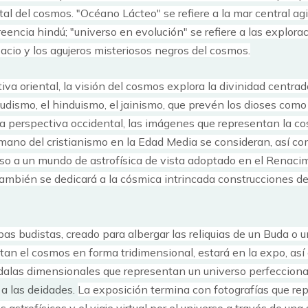
ntal del cosmos.
"Océano Lácteo" se refiere a la mar
central
agi
eencia hindú; "universo en evolución" se refiere a las explora
acio y los agujeros misteriosos negros del cosmos.
va oriental, la visión del cosmos explora la divinidad centrad
udismo, el hinduismo, el jainismo, que prevén los dioses como
la perspectiva occidental, las imágenes que representan la c
mano del cristianismo en la Edad Media se consideran, así co
so a un mundo de astrofísica de vista adoptado en el Renaci
también se dedicará a la cósmica intrincada construcciones de
pas budistas, creado para albergar las reliquias de un Buda o 
ntan el cosmos en forma tridimensional, estará en la expo, as
alas dimensionales que representan un universo perfecciona
a las deidades.
La exposición termina con fotografías que re
 astrofísicos y el viaje virtual por el universo a través de una 