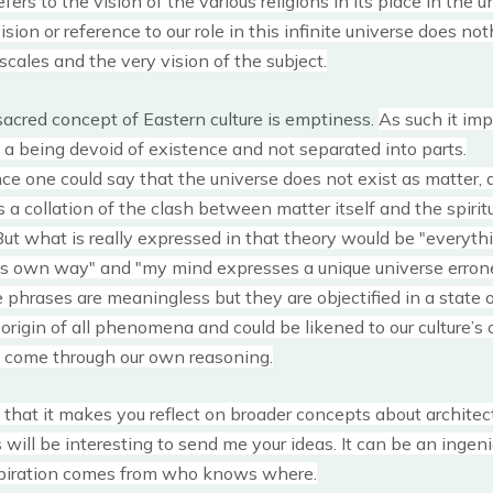
efers to the vision of the various religions in
its place in the u
ion or reference to our role in this infinite universe does not
scales and the very vision of the subject.
acred concept of Eastern culture is emptiness.
As such it imp
s a being devoid of existence and not separated into parts.
e one could say that the universe does not exist as matter, 
s a collation of the clash between matter itself and the spiritu
But what is really expressed in that theory would be "everythi
ts own way" and "my mind expresses a unique universe erron
 phrases are meaningless but they are objectified in a state 
 origin of all phenomena and could be likened to our culture
s come through our own reasoning.
is that it makes you reflect on broader concepts about architect
 will be interesting to send me your ideas.
It can be an ingeni
nspiration comes from who knows where.