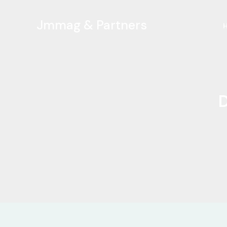
Ir
al
Jmmag & Partners
contenido
D