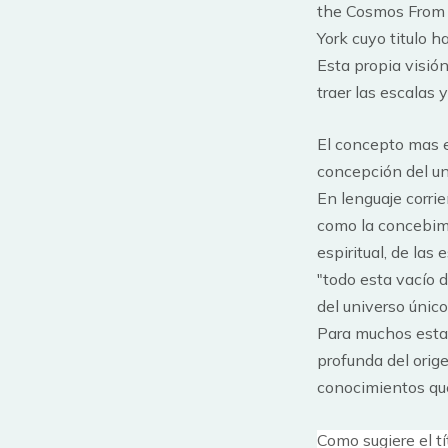
the Cosmos From 
York cuyo titulo h
Esta propia visió
traer las escalas y
El concepto mas e
concepción del un
En lenguaje corrie
como la concebimo
espiritual, de las
"todo esta vacío 
del universo único
Para muchos estas
profunda del orig
conocimientos que 
Como sugiere el tí