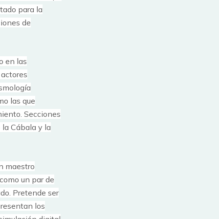
tado para la
ciones de
o en las
 actores
osmología
mo las que
miento.
Secciones
 la Cábala y la
un maestro
í como un par de
do. Pretende ser
presentan los
simulación digital