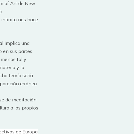
um of Art de New
o.
 infinito nos hace
al implica una
 en sus partes.
l menos tal y
ateria y lo
cha teoría sería
eparación errónea
ase de meditación
tura a los propios
pectivas de Europa