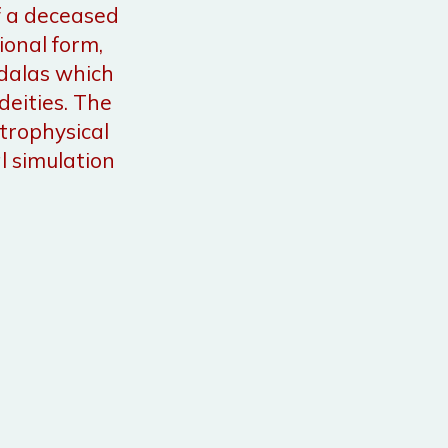
of a deceased
onal form,
ndalas which
deities. The
trophysical
al simulation