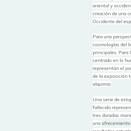
oriental y occide
creación de una cr
Occidente del esp
Para una perspecti
cosmologías del b
principales.
Para 
centrado en lo hu
representan el pa
de la exposición 
alquimia.
Una serie de estu
fallecido represe
tres doradas mand
una
ofrecemiento 
resultados actuales