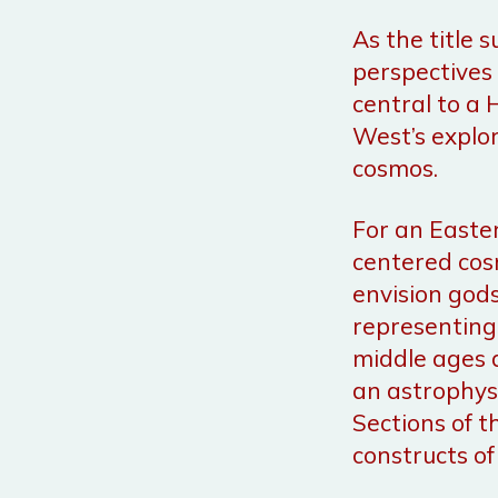
As the title 
perspectives 
central to a 
West’s explor
cosmos.
For an Easte
centered cos
envision god
representing
middle ages a
an astrophys
Sections of t
constructs o