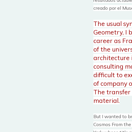
creado por el Mus
The usual sym
Geometry, I b
career as Fra
of the univer
architecture 
consulting m
difficult to 
of company of
The transfer 
material.
But I wanted to br
Cosmos From the 