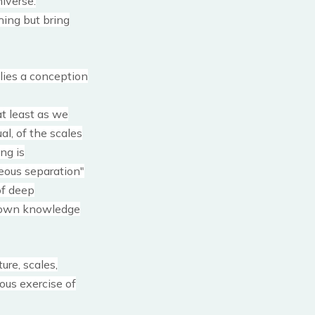
niverse.
hing but bring
lies a conception
at least as we
al, of the scales
ng is
eous separation"
of deep
’s own knowledge
ure, scales,
ous exercise of