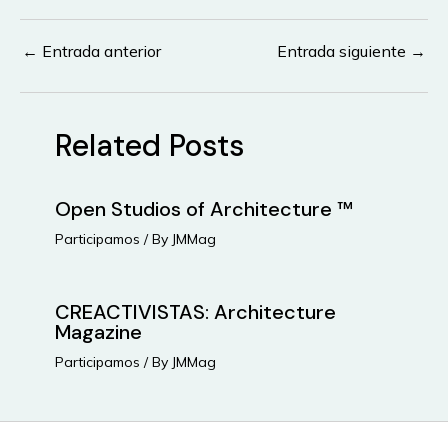
←
Entrada anterior
Entrada siguiente
→
Navegación
de
entradas
Related Posts
Open Studios of Architecture ™
Participamos
/ By
JMMag
CREACTIVISTAS: Architecture
Magazine
Participamos
/ By
JMMag