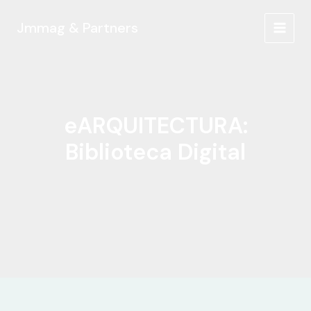
Ir
al
Jmmag & Partners
MAIN
contenido
MEN
eARQUITECTURA:
Biblioteca Digital