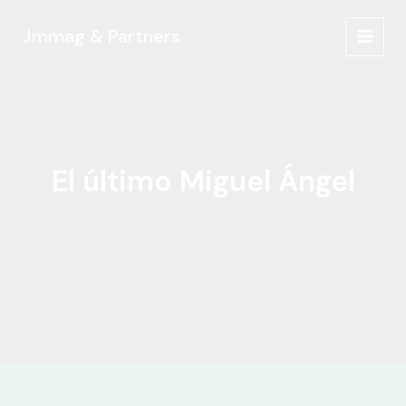
Ir
al
Jmmag & Partners
MAIN
contenido
MEN
El último Miguel Ángel