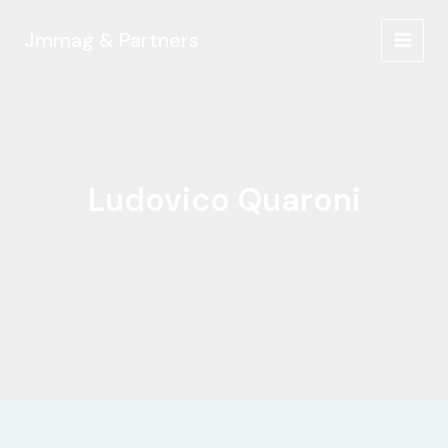
Ir
al
Jmmag & Partners
MAIN
contenido
MEN
Ludovico Quaroni