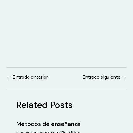
←
Entrada anterior
Entrada siguiente
→
Navegación
de
entradas
Related Posts
Metodos de enseñanza
innovacion educativa
/ By
JMMag