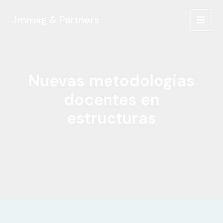
Ir
al
Jmmag & Partners
MAIN
contenido
MEN
Nuevas metodologias
docentes en
estructuras