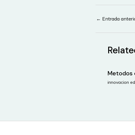
Navegación
←
Entrada anteri
de
entradas
Relate
Metodos 
innovacion ed