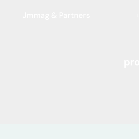
Ir
al
Jmmag & Partners
contenido
pr