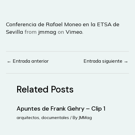
Conferencia de Rafael Moneo en la ETSA de
Sevilla
from
jmmag
on
Vimeo
.
←
Entrada anterior
Entrada siguiente
→
Navegación
de
entradas
Related Posts
Apuntes de Frank Gehry – Clip 1
arquitectos
,
documentales
/ By
JMMag