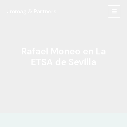
Ir
al
Jmmag & Partners
MAIN
contenido
MEN
Rafael Moneo en La
ETSA de Sevilla