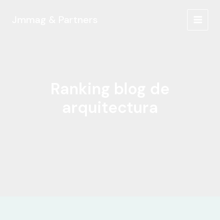
Ir
al
Jmmag & Partners
MAIN
contenido
MEN
Ranking blog de
arquitectura