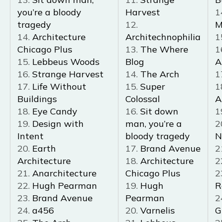
you’re a bloody
Harvest
1
tragedy
12.
M
14.
Architecture
Architechnophilia
1
Chicago Plus
13.
The Where
1
15.
Lebbeus Woods
Blog
A
16.
Strange Harvest
14.
The Arch
1
17.
Life Without
15.
Super
1
Buildings
Colossal
A
18.
Eye Candy
16.
Sit down
1
19.
Design with
man, you’re a
2
Intent
bloody tragedy
N
20.
Earth
17.
Brand Avenue
2
Architecture
18.
Architecture
2
21.
Anarchitecture
Chicago Plus
2
22.
Hugh Pearman
19.
Hugh
R
23.
Brand Avenue
Pearman
2
24.
a456
20.
Varnelis
G