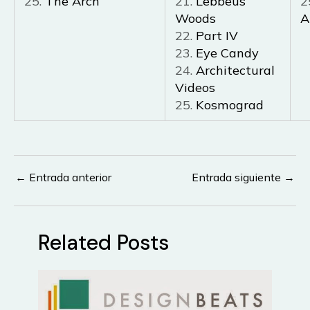
25.
The Arch
21.
Lebbeus
2
Woods
A
22.
Part IV
23.
Eye Candy
24.
Architectural
Videos
25.
Kosmograd
←
Entrada anterior
Entrada siguiente
→
Navegación
de
entradas
Related Posts