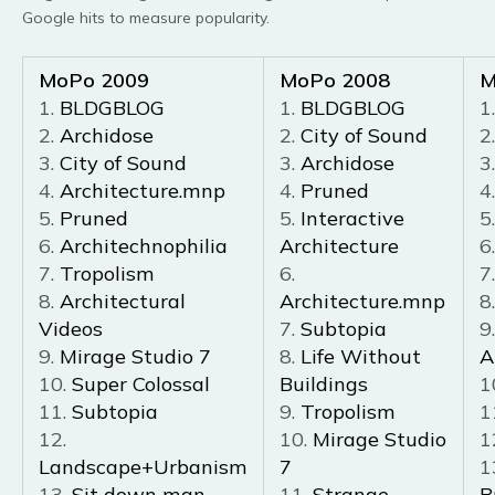
Google hits to measure popularity.
MoPo 2009
MoPo 2008
M
1.
BLDGBLOG
1.
BLDGBLOG
1
2.
Archidose
2.
City of Sound
2
3.
City of Sound
3.
Archidose
3
4.
Architecture.mnp
4.
Pruned
4
5.
Pruned
5.
Interactive
5
6.
Architechnophilia
Architecture
6
7.
Tropolism
6.
7
8.
Architectural
Architecture.mnp
8
Videos
7.
Subtopia
9
9.
Mirage Studio 7
8.
Life Without
A
10.
Super Colossal
Buildings
1
11.
Subtopia
9.
Tropolism
1
12.
10.
Mirage Studio
1
Landscape+Urbanism
7
1
13.
Sit down man,
11.
Strange
B