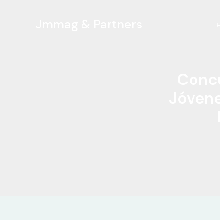
Ir
al
Jmmag & Partners
contenido
Concu
Jóvene