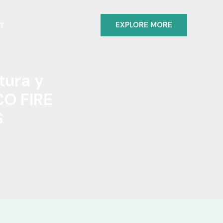
EXPLORE MORE
T
tura y
CO FIRE
S