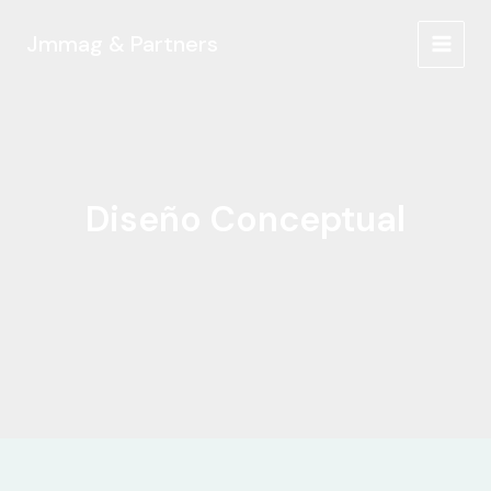
Ir
al
Jmmag & Partners
MAIN
contenido
MEN
Diseño Conceptual