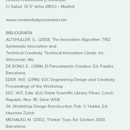
C/ Salud, 15 5º dcha 28013 – Madrid
www.creatividadysociedad.com
BIBLIOGRAFÍA
ALTSHULLER, G., (2000), The Innovation Algorithm, TRIZ
Systematic Innovation and
Technical Creativity. Technical Innovation Center, Inc.
Worcester, Ma.
DE BONO, E., (1994), El Pensamiento Creativo. Ed. Paidós.
Barcelona.
EDER, W.E. (1996), EDC Engineering Design and Creativity.
Proceedings of the Workshop
EDC. W.E. Eder (Ed.) State Scientific Library. Pilsen, Czech
Republic, Nov. 95, Serie WDK
24, Workshop Design-Konstruction. Pub. V. Hubka. Ed.
Heurista Zürich.
MICHALKO, M. (2001), Thinker Toys; Ed. Gestion 2000,
Barcelona.