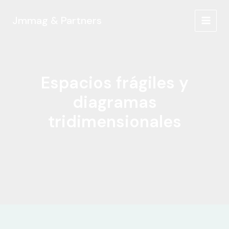
Ir
al
Jmmag & Partners
MAIN
contenido
MEN
Espacios frágiles y
diagramas
tridimensionales