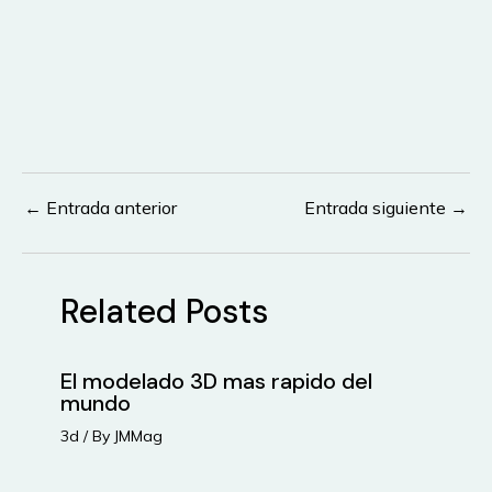
←
Entrada anterior
Entrada siguiente
→
Navegación
de
entradas
Related Posts
El modelado 3D mas rapido del
mundo
3d
/ By
JMMag