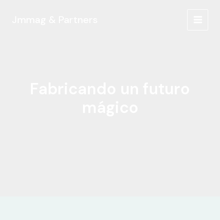
Ir
al
Jmmag & Partners
MAIN
contenido
MEN
Fabricando un futuro
mágico