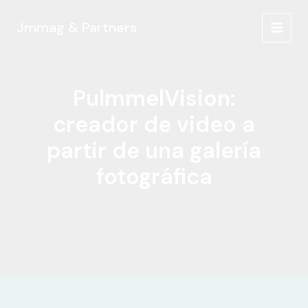
Ir
al
Jmmag & Partners
MAIN
contenido
MEN
PulmmelVision:
creador de video a
partir de una galería
fotográfica