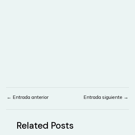
←
Entrada anterior
Entrada siguiente
→
Navegación
de
entradas
Related Posts