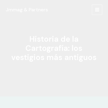
Ir
al
Jmmag & Partners
MAIN
contenido
MEN
Historia de la
Cartografía: los
vestigios más antiguos