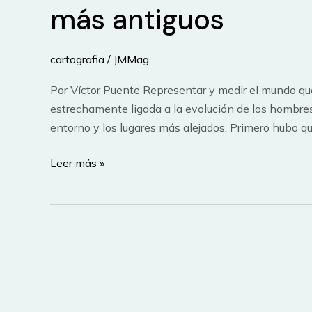
más antiguos
ciencia
tan
antigua
cartografia
/
JMMag
como
el
Por Víctor Puente Representar y medir el mundo qu
hombre
estrechamente ligada a la evolución de los hombres,
entorno y los lugares más alejados. Primero hubo qu
Historia
Leer más »
de
la
Cartografía:
los
vestigios
más
antiguos