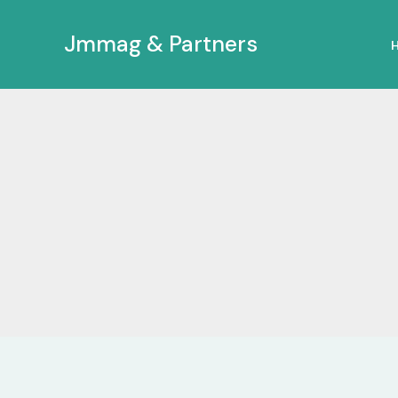
Ir
al
Jmmag & Partners
contenido