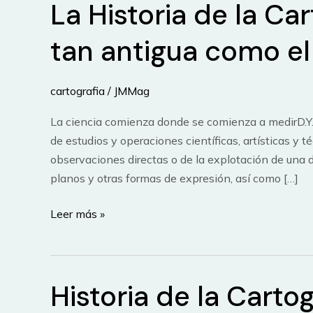
La Historia de la Car
tan antigua como e
cartografia
/
JMMag
La ciencia comienza donde se comienza a medirD.Y.
de estudios y operaciones científicas, artísticas y t
observaciones directas o de la explotación de una
planos y otras formas de expresión, así como […]
La
Leer más »
Historia
de
la
Historia de la Cartog
Cartografía,
una