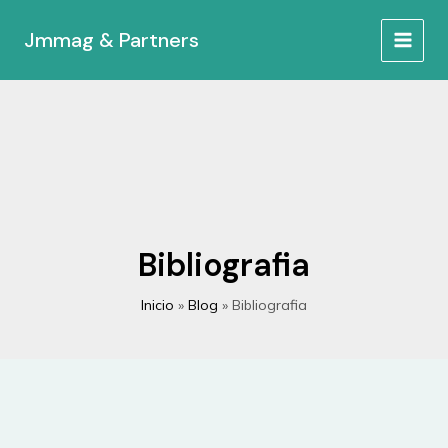
Ir
al
Jmmag & Partners
MAIN
contenido
MEN
Bibliografia
Inicio
Blog
Bibliografia