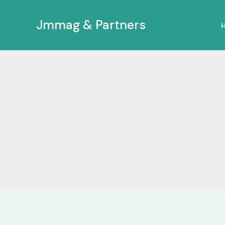
Ir
al
Jmmag & Partners
contenido