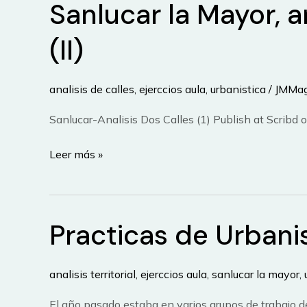
Sanlucar la Mayor, a
(II)
analisis de calles
,
ejerccios aula
,
urbanistica
/
JMMa
Sanlucar-Analisis Dos Calles (1) Publish at Scribd o
Sanlucar
Leer más »
la
Mayor,
analisis
Practicas de Urbani
de
dos
calles
analisis territorial
,
ejerccios aula
,
sanlucar la mayor
,
(II)
El año pasado estaba en varios grupos de trabajo 