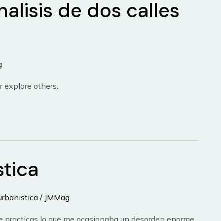
nalisis de dos calles
g
r explore others:
stica
urbanistica
/
JMMag
de practicas lo que me ocasionaba un desorden enorme