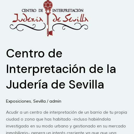
Toronto:
What’s
Racism
Got
to
Do
With
Centro de
It?
Interpretación de la
Judería de Sevilla
Exposiciones
,
Sevilla
/
admin
Acudir a un centro de interpretación de un barrio de tu propia
ciudad o zona que has habitado -incluso habiéndola
investigado en su modo urbano y gestionado en su mercado
inmobiliario- genera un interés creciente ya que que una