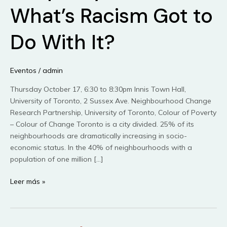
What’s Racism Got to
Do With It?
Eventos
/
admin
Thursday October 17, 6:30 to 8:30pm Innis Town Hall,
University of Toronto, 2 Sussex Ave. Neighbourhood Change
Research Partnership, University of Toronto, Colour of Poverty
– Colour of Change Toronto is a city divided. 25% of its
neighbourhoods are dramatically increasing in socio-
economic status. In the 40% of neighbourhoods with a
population of one million […]
Socio-
Leer más »
Spatial
Inequality
in