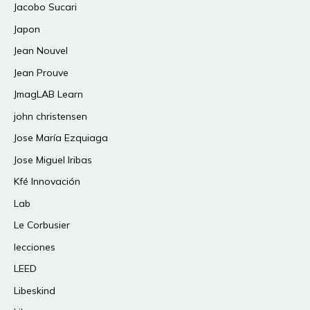
Jacobo Sucari
Japon
Jean Nouvel
Jean Prouve
JmagLAB Learn
john christensen
Jose María Ezquiaga
Jose Miguel Iribas
Kfé Innovación
Lab
Le Corbusier
lecciones
LEED
Libeskind