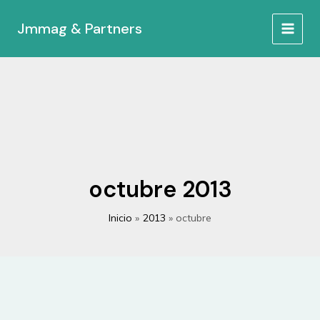
Ir
al
Jmmag & Partners
MAIN
contenido
MEN
octubre 2013
Inicio
2013
octubre