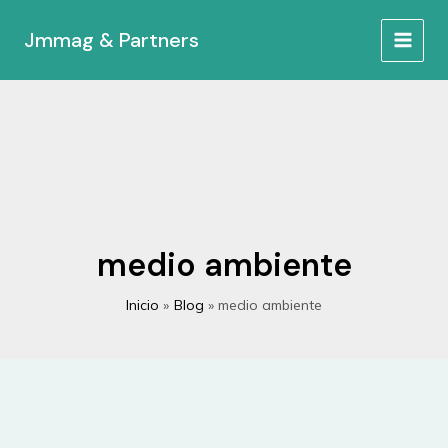
Ir
al
Jmmag & Partners
MAIN
contenido
MEN
medio ambiente
Inicio
Blog
medio ambiente