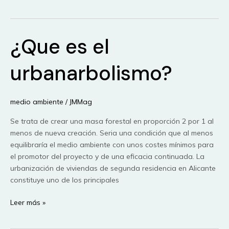
RUEDA
Inteligente
DE
¿Que es el
COPENHAGUE
urbanarbolismo?
medio ambiente
/
JMMag
Se trata de crear una masa forestal en proporción 2 por 1 al
menos de nueva creación. Seria una condición que al menos
equilibraría el medio ambiente con unos costes mínimos para
el promotor del proyecto y de una eficacia continuada. La
urbanización de viviendas de segunda residencia en Alicante
constituye uno de los principales
¿Que
Leer más »
es
el