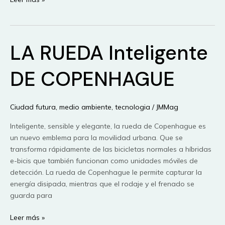
Soto
de
Garray
LA RUEDA Inteligente
(Soria)
albergará
un
DE COPENHAGUE
núcleo
urbano
de
Ciudad futura
,
medio ambiente
,
tecnologia
/
JMMag
474
Inteligente, sensible y elegante, la rueda de Copenhague es
hectáreas
un nuevo emblema para la movilidad urbana. Que se
transforma rápidamente de las bicicletas normales a híbridas
e-bicis que también funcionan como unidades móviles de
detección. La rueda de Copenhague le permite capturar la
energía disipada, mientras que el rodaje y el frenado se
guarda para
LA
Leer más »