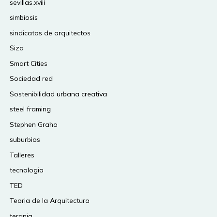
sevillas.xviii
simbiosis
sindicatos de arquitectos
Siza
Smart Cities
Sociedad red
Sostenibilidad urbana creativa
steel framing
Stephen Graha
suburbios
Talleres
tecnologia
TED
Teoria de la Arquitectura
terapia