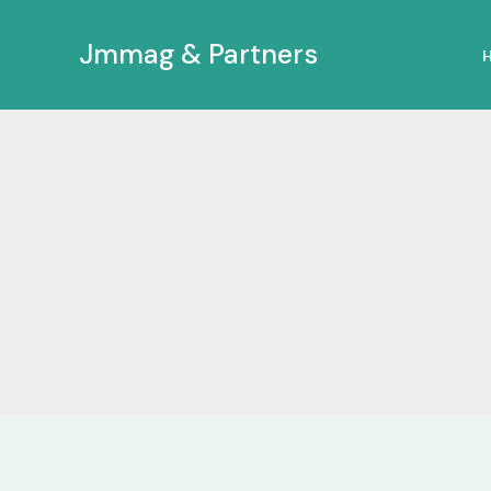
Ir
al
Jmmag & Partners
contenido