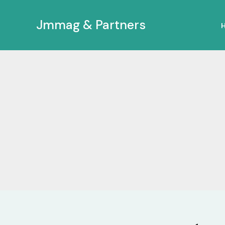
Ir
al
Jmmag & Partners
contenido