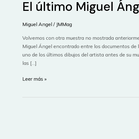
El último Miguel Áng
Miguel Angel
/
JMMag
Volvemos con otra muestra no mostrada anteriormen
Miguel Ángel encontrado entre los documentos de l
uno de los últimos dibujos del artista antes de su m
las […]
El
Leer más »
último
Miguel
Ángel