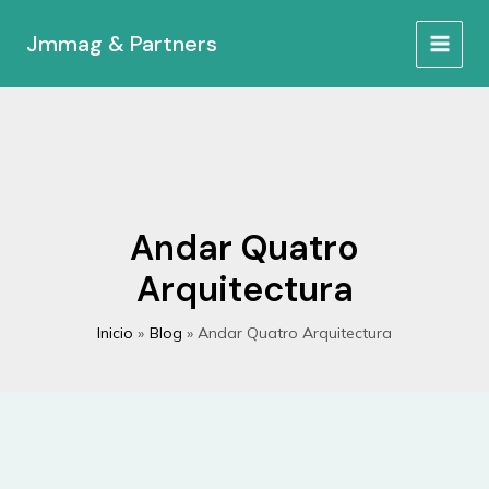
Ir
al
Jmmag & Partners
MAIN
contenido
MEN
Andar Quatro
Arquitectura
Inicio
Blog
Andar Quatro Arquitectura