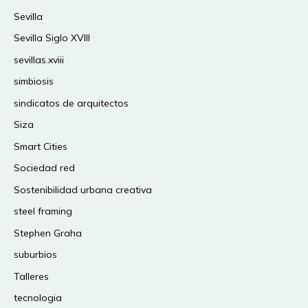
Sevilla
Sevilla Siglo XVIII
sevillas.xviii
simbiosis
sindicatos de arquitectos
Siza
Smart Cities
Sociedad red
Sostenibilidad urbana creativa
steel framing
Stephen Graha
suburbios
Talleres
tecnologia