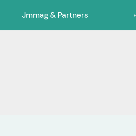
Ir
al
Jmmag & Partners
contenido