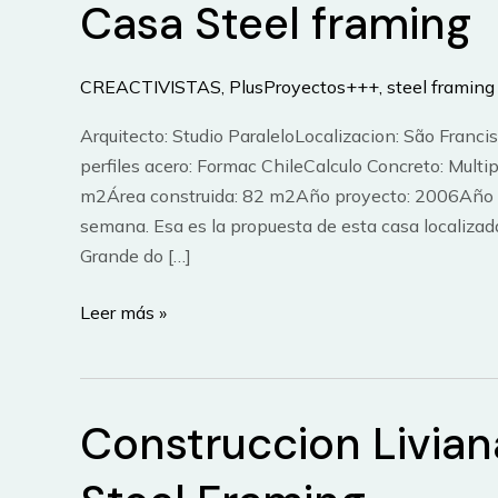
Casa Steel framing
CREACTIVISTAS
,
PlusProyectos+++
,
steel framing
Arquitecto: Studio ParaleloLocalizacion: São Francis
perfiles acero: Formac ChileCalculo Concreto: Multi
m2Área construida: 82 m2Año proyecto: 2006Año co
semana. Esa es la propuesta de esta casa localizad
Grande do […]
Casa
Leer más »
Steel
framing
Construccion Livian