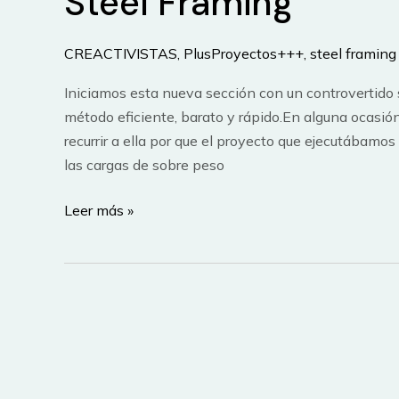
Steel Framing
CREACTIVISTAS
,
PlusProyectos+++
,
steel framing
Iniciamos esta nueva sección con un controvertido
método eficiente, barato y rápido.En alguna ocasión
recurrir a ella por que el proyecto que ejecutábamos
las cargas de sobre peso
Construccion
Leer más »
Liviana
Racionalizada
–
Steel
Framing