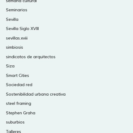
semana cultural
Seminarios
Sevilla
Sevilla Siglo XVIII
sevillas.xviii
simbiosis
sindicatos de arquitectos
Siza
Smart Cities
Sociedad red
Sostenibilidad urbana creativa
steel framing
Stephen Graha
suburbios
Talleres