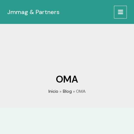
Ir
al
Jmmag & Partners
MAIN
contenido
MEN
OMA
Inicio
Blog
OMA