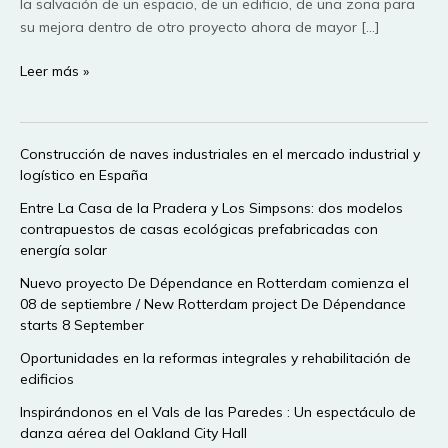
la salvación de un espacio, de un edificio, de una zona para
su mejora dentro de otro proyecto ahora de mayor […]
Preservacion:
Leer más »
Expo
OMA
en
Construcción de naves industriales en el mercado industrial y
el
logístico en España
Palacio
de
Entre La Casa de la Pradera y Los Simpsons: dos modelos
contrapuestos de casas ecológicas prefabricadas con
las
energía solar
Exposiciones
de
Nuevo proyecto De Dépendance en Rotterdam comienza el
la
08 de septiembre / New Rotterdam project De Dépendance
Bienal
starts 8 September
de
Oportunidades en la reformas integrales y rehabilitación de
Venecia
edificios
2010
Inspirándonos en el Vals de las Paredes : Un espectáculo de
danza aérea del Oakland City Hall