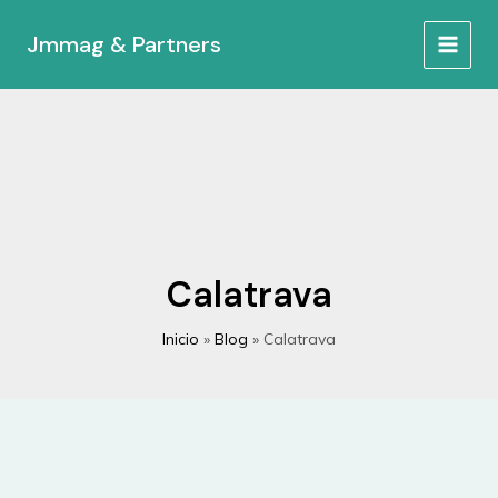
Ir
al
Jmmag & Partners
MAIN
contenido
MEN
Calatrava
Inicio
Blog
Calatrava