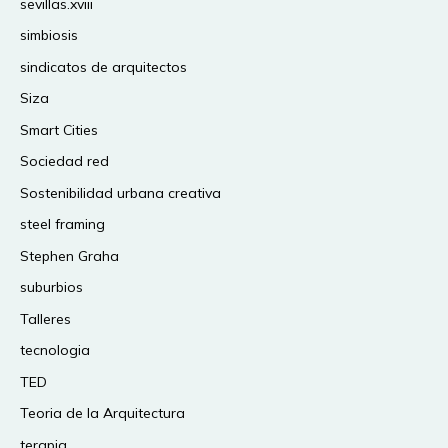
sevillas.xviii
simbiosis
sindicatos de arquitectos
Siza
Smart Cities
Sociedad red
Sostenibilidad urbana creativa
steel framing
Stephen Graha
suburbios
Talleres
tecnologia
TED
Teoria de la Arquitectura
terapia