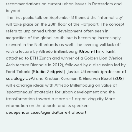
recommendations on current urban issues in Rotterdam and
beyond.
The first public talk on September 8 themed the ‘informal city’
will take place on the 20th floor of the Hofpoort. The concept
refers to unplanned urban development often seen in
megacities of the global south, but is becoming increasingly
relevant in the Netherlands as well. The evening will kick off
with a lecture by
Alfredo Brillembourg
(
Urban-Think Tank
),
attached to ETH Zurich and winner of a Golden Lion (Venice
Architecture Biennale in 2012), followed by a discussion led by
Farid Tabarki
(
Studio Zeitgeist
).
Justus Uitermark
(
professor of
sociology UvA
) and
Kristian Koreman & Elma van Boxel
(
ZUS
)
will exchange ideas with Alfredo Brillembourg on value of
‘spontaneous’ strategies for urban development and the
transformation toward a more self-organizing city. More
information on the debate and its speakers:
dedependance.eu/agenda/torre-hofpoort
………………………….