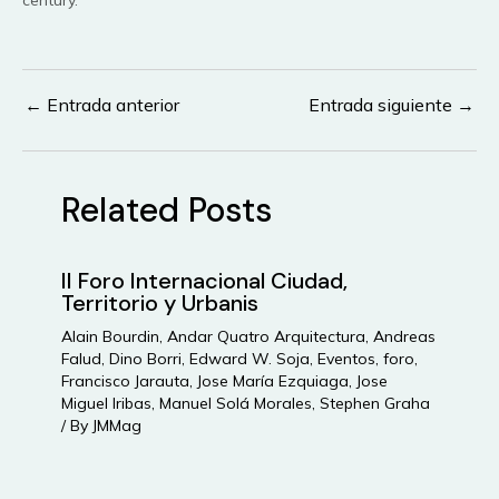
century.
←
Entrada anterior
Entrada siguiente
→
Navegación
de
entradas
Related Posts
II Foro Internacional Ciudad,
Territorio y Urbanis
Alain Bourdin
,
Andar Quatro Arquitectura
,
Andreas
Falud
,
Dino Borri
,
Edward W. Soja
,
Eventos
,
foro
,
Francisco Jarauta
,
Jose María Ezquiaga
,
Jose
Miguel Iribas
,
Manuel Solá Morales
,
Stephen Graha
/ By
JMMag