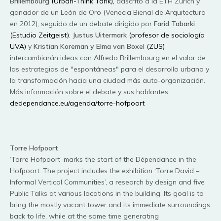
Brillembourg
(Urban-Think Tank),
adscrito a la ETH Zurich y
ganador de un León de Oro (Venecia Bienal de Arquitectura
en 2012), seguido de un debate dirigido por
Farid Tabarki
(Estudio Zeitgeist).
Justus Uitermark
(profesor de sociología
UVA)
y
Kristian Koreman y Elma van Boxel
(ZUS)
intercambiarán ideas con Alfredo Brillembourg en el valor de
las estrategias de "espontáneas" para el desarrollo urbano y
la transformación hacia una ciudad más auto-organización.
Más información sobre el debate y sus hablantes:
dedependance.eu/agenda/torre-hofpoort
…………………………
Torre Hofpoort
‘Torre Hofpoort’ marks the start of the Dépendance in the
Hofpoort. The project includes the exhibition ‘Torre David –
Informal Vertical Communities’, a research by design and five
Public Talks at various locations in the building. Its goal is to
bring the mostly vacant tower and its immediate surroundings
back to life, while at the same time generating