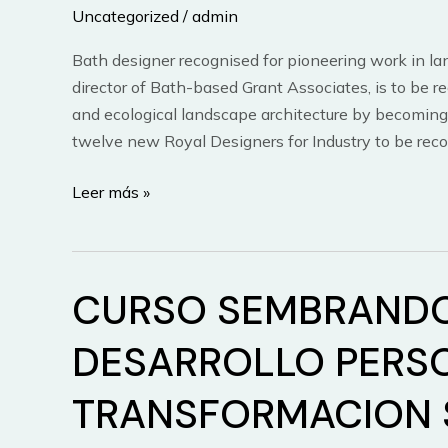
reúne
Uncategorized
/
admin
a
expertos
Bath designer recognised for pioneering work in l
educativos
director of Bath-based Grant Associates, is to be r
para
and ecological landscape architecture by becoming 
hablar
twelve new Royal Designers for Industry to be reco
de
Andrew
Leer más »
juego
Grant
y
awarded
aprendizaje
Royal
CURSO SEMBRAND
Designer
for
DESARROLLO PERS
Industry
TRANSFORMACION 