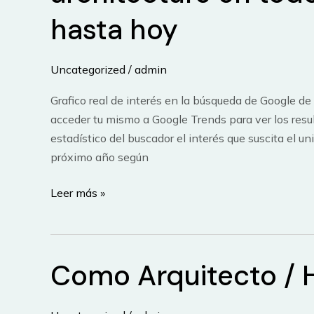
2013
hasta hoy
Uncategorized
/
admin
Grafico real de interés en la búsqueda de Google de 
acceder tu mismo a Google Trends para ver los resu
estadístico del buscador el interés que suscita el un
próximo año según
Lo
Leer más »
sospechaba:
interés
en
Como Arquitecto / 
búsqueda
en
Google