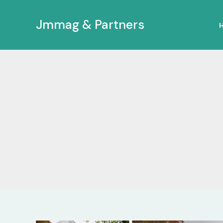
Ir
al
Jmmag & Partners
contenido