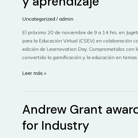
y aprendizaje
Uncategorized
/
admin
El próximo 20 de noviembre de 9 a 14 hrs. en Jugetró
para la Educación Virtual (CSEV) en colaboración c
edición de Learnovation Day. Comprometidos con la 
convertido la gamificación y la educación en temas
Gamificación
Leer más »
y
educación
en
Andrew Grant award
Learnovation
Day
for Industry
Una
juguetería