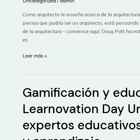
Uncategorized
/
admin
de
las
Como arquitecto le enseña acerca de la arquitectura c
palabras:
piensa que podría ser un arquitecto, está pensando
arquitectura
de la arquitectura – comience aquí. Doug Patt ha es
y
es
architecture
Como
en
Leer más »
Arquitecto
todo
/
el
How
mundo,
Gamificación y edu
to
de
Architect
2004
Learnovation Day Un
hasta
hoy
expertos educativos