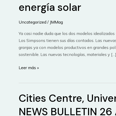
energía solar
Uncategorized
/
JMMag
Ya casi nadie duda que los dos modelos idealizados
Los Simpsons tienen sus días contados. Las nuevas
granjas ya con modelos productivos en grandes pol
sostenible. Las nuevas tecnologías, materiales y […
Entre
Leer más »
La
Casa
de
Cities Centre, Univer
la
Pradera
NEWS BULLETIN 26 A
y