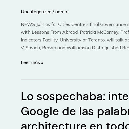
Los
Simpsons:
Uncategorized
/
admin
dos
modelos
NEWS Join us for Cities Centre’s final Governance 
contrapuestos
with Lessons From Abroad. Patricia McCarney, Profes
de
Indicators Facility, University of Toronto, will talk
casas
V. Savich, Brown and Williamson Distinguished Res
ecológicas
Cities
Leer más »
prefabricadas
Centre,
con
University
energía
of
solar
Lo sospechaba: int
Toronto:
NEWS
Google de las palabr
BULLETIN
26
architecture en to
April