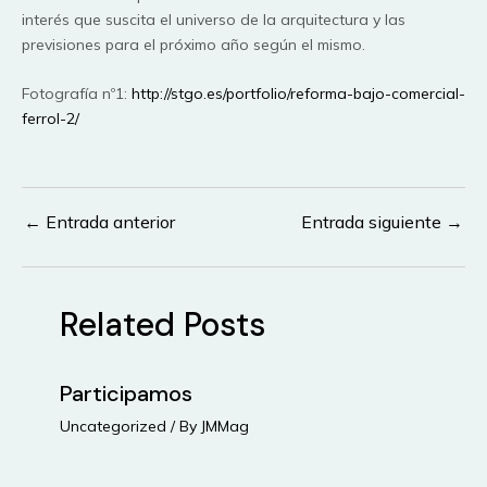
interés que suscita el universo de la arquitectura y las
previsiones para el próximo año según el mismo.
Fotografía nº1:
http://stgo.es/portfolio/reforma-bajo-comercial-
ferrol-2/
←
Entrada anterior
Entrada siguiente
→
Navegación
de
entradas
Related Posts
Participamos
Uncategorized
/ By
JMMag