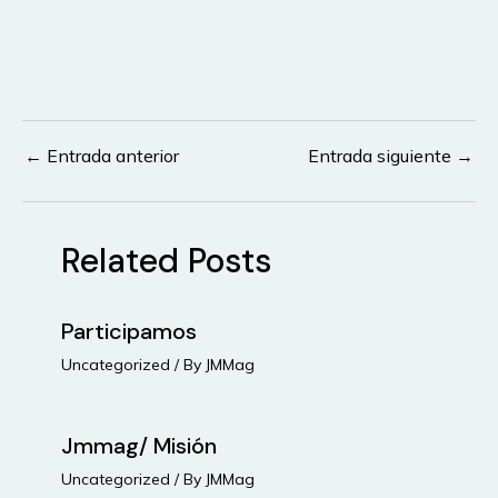
←
Entrada anterior
Entrada siguiente
→
Navegación
de
entradas
Related Posts
Participamos
Uncategorized
/ By
JMMag
Jmmag/ Misión
Uncategorized
/ By
JMMag