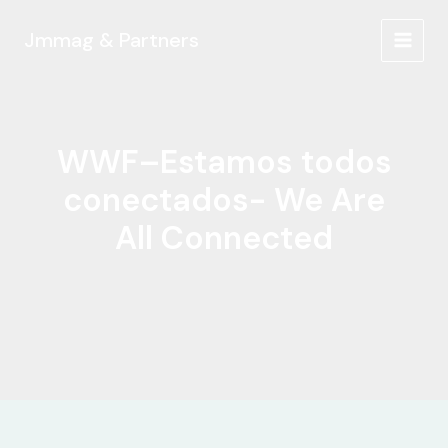
Ir
al
Jmmag & Partners
MAIN
contenido
MEN
WWF–Estamos todos
conectados- We Are
All Connected