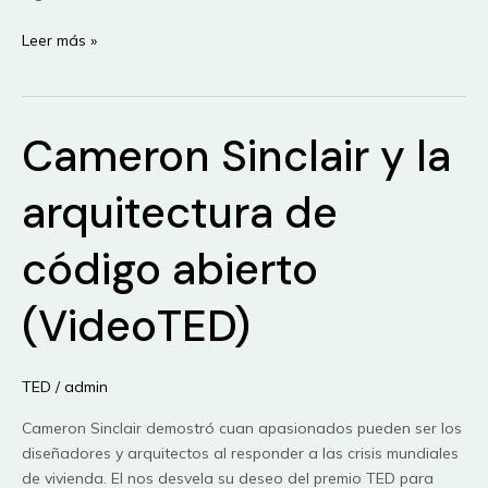
Bjarke
Leer más »
Ingels:
3
historias
Cameron Sinclair y la
de
arquitectura
evolutiva
arquitectura de
(Video
TED)
código abierto
(VideoTED)
TED
/
admin
Cameron Sinclair demostró cuan apasionados pueden ser los
diseñadores y arquitectos al responder a las crisis mundiales
de vivienda. El nos desvela su deseo del premio TED para