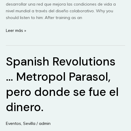
desarrollar una red que mejora las condiciones de vida a
nivel mundial a través del diseño colaborativo. Why you
should listen to him: After training as an
Cameron
Leer más »
Sinclair
y
la
Spanish Revolutions
arquitectura
de
código
… Metropol Parasol,
abierto
(VideoTED)
pero donde se fue el
dinero.
Eventos
,
Sevilla
/
admin