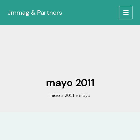
Ir
al
Jmmag & Partners
MAIN
contenido
MEN
mayo 2011
Inicio
2011
mayo