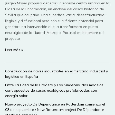
Jürgen Mayer propuso generar un enorme centro urbano en la
Plaza de la Encarnación, un enclave del casco histórico de
Sevilla que ocupaba una superficie vacía, desestructurada,
ilegible y disfuncional pero con el suficiente potencial para
generar una intervención que la transformara en punto
neurálgico de la ciudad. Metropol Parasol es el nombre del
proyecto
Spanish
Leer más »
Revolutions
…
Metropol
Construcción de naves industriales en el mercado industrial y
Parasol,
logístico en España
pero
donde
Entre La Casa de la Pradera y Los Simpsons: dos modelos
contrapuestos de casas ecológicas prefabricadas con
se
energía solar
fue
el
Nuevo proyecto De Dépendance en Rotterdam comienza el
dinero.
08 de septiembre / New Rotterdam project De Dépendance
starts 8 September