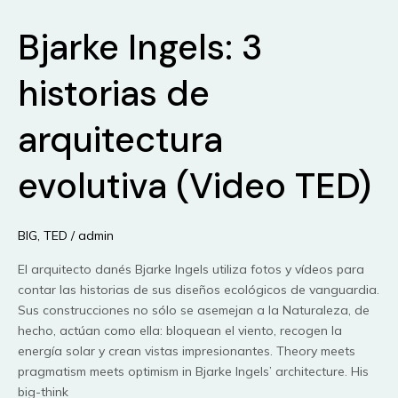
de
Bjarke Ingels: 3
Norman
Foster
(Video
historias de
TED)
arquitectura
evolutiva (Video TED)
BIG
,
TED
/
admin
El arquitecto danés Bjarke Ingels utiliza fotos y vídeos para
contar las historias de sus diseños ecológicos de vanguardia.
Sus construcciones no sólo se asemejan a la Naturaleza, de
hecho, actúan como ella: bloquean el viento, recogen la
energía solar y crean vistas impresionantes. Theory meets
pragmatism meets optimism in Bjarke Ingels’ architecture. His
big-think