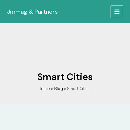
Ir
al
Jmmag & Partners
MAIN
contenido
MEN
Smart Cities
Inicio
Blog
Smart Cities