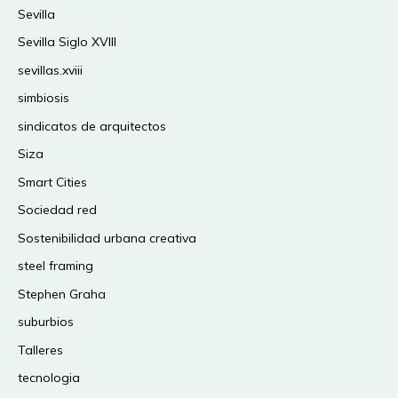
Sevilla
Sevilla Siglo XVIII
sevillas.xviii
simbiosis
sindicatos de arquitectos
Siza
Smart Cities
Sociedad red
Sostenibilidad urbana creativa
steel framing
Stephen Graha
suburbios
Talleres
tecnologia