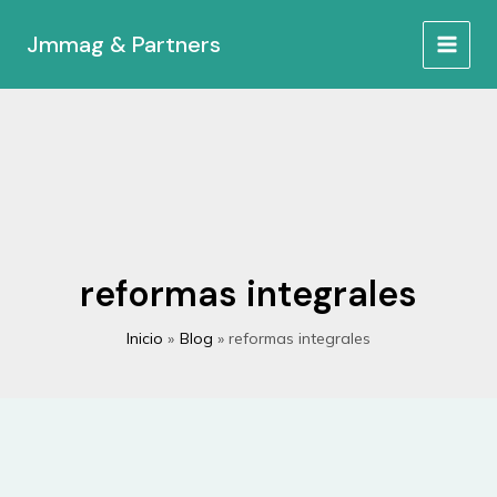
Ir
al
Jmmag & Partners
MAIN
contenido
MEN
reformas integrales
Inicio
Blog
reformas integrales