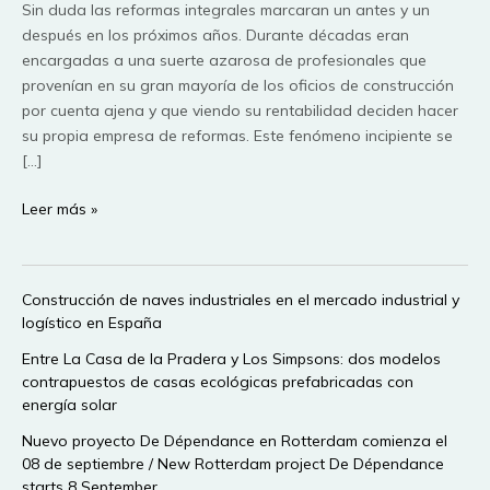
Sin duda las reformas integrales marcaran un antes y un
después en los próximos años. Durante décadas eran
encargadas a una suerte azarosa de profesionales que
provenían en su gran mayoría de los oficios de construcción
por cuenta ajena y que viendo su rentabilidad deciden hacer
su propia empresa de reformas. Este fenómeno incipiente se
[…]
Oportunidades
Leer más »
en
la
reformas
Construcción de naves industriales en el mercado industrial y
integrales
logístico en España
y
rehabilitación
Entre La Casa de la Pradera y Los Simpsons: dos modelos
contrapuestos de casas ecológicas prefabricadas con
de
energía solar
edificios
Nuevo proyecto De Dépendance en Rotterdam comienza el
08 de septiembre / New Rotterdam project De Dépendance
starts 8 September