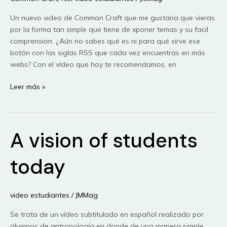
Un nuevo video de Common Craft que me gustaria que vieras
por la forma tan simple que tiene de xponer temas y su facil
comprension. ¿Aún no sabes qué es ni para qué sirve ese
botón con las siglas RSS que cada vez encuentras en más
webs? Con el vídeo que hoy te recomendamos, en
RSS
Leer más »
in
plain
English
A vision of students
(pero
con
subtítulos)
today
video estudiantes
/
JMMag
Se trata de un vídeo subtitulado en español realizado por
alumnos de antropología en donde de una manera simple