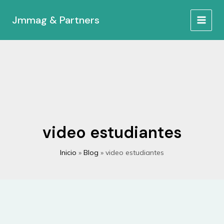
Ir
al
Jmmag & Partners
MAIN
contenido
MEN
video estudiantes
Inicio
Blog
video estudiantes