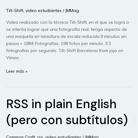
Tilt-Shift
,
video estudiantes
/
JMMag
Video realizado con la técnica Tilt-Shift, en el que se logra o
se intenta lograr que una fotografía real, tenga aspecto de
una maqueta en miniatura de escala reducida.9 minutos sin
pausa = 1884 Fotografías. 198 fotos por minuto. 3’3
fotografías por segundo. Tilt-Shift Barcelona from joja on
Vimeo.
Tilt-
Leer más »
Shift
Barcelona
RSS in plain English
(pero con subtítulos)
Common Craft
,
rss
,
video estudiantes
/
JMMag