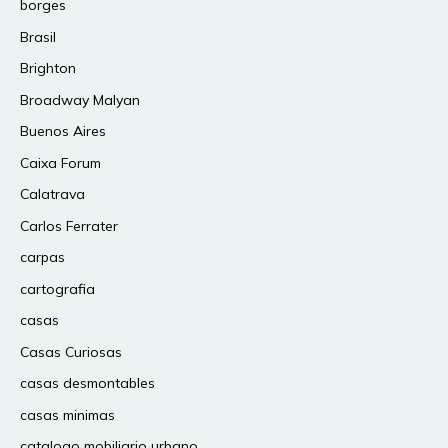
borges
Brasil
Brighton
Broadway Malyan
Buenos Aires
Caixa Forum
Calatrava
Carlos Ferrater
carpas
cartografia
casas
Casas Curiosas
casas desmontables
casas minimas
catalogo mobiliario urbano