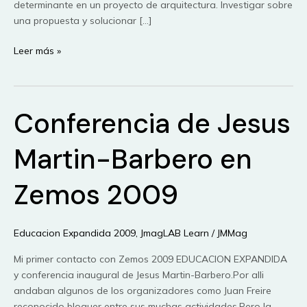
determinante en un proyecto de arquitectura. Investigar sobre
una propuesta y solucionar […]
Taller
Leer más »
de
Felix
Lozano
Conferencia de Jesus
de
e-
cultura.net
Martin-Barbero en
y
Juan
Zemos 2009
Freire
en
Educacion
Educacion Expandida 2009
,
JmagLAB Learn
/
JMMag
Expandida
2009
Mi primer contacto con Zemos 2009 EDUCACION EXPANDIDA
y conferencia inaugural de Jesus Martin-Barbero.Por alli
andaban algunos de los organizadores como Juan Freire
reconocido bloguer entre sus muchas actividades.Pero la