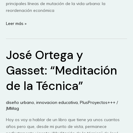
principales líneas de mutación de la vida urbana: la
reordenación económica
Postmetrópolis.
Leer más »
Estudios
críticos
sobre
José Ortega y
las
ciudades
y
Gasset: “Meditación
las
regiones
de la Técnica”
de
Edward
W.
diseño urbano
,
innovacion educativa
,
PlusProyectos+++
/
Soja
JMMag
Hoy os voy a hablar de un libro que tiene ya unos cuantos
años pero que, desde mi punto de vista, permanece