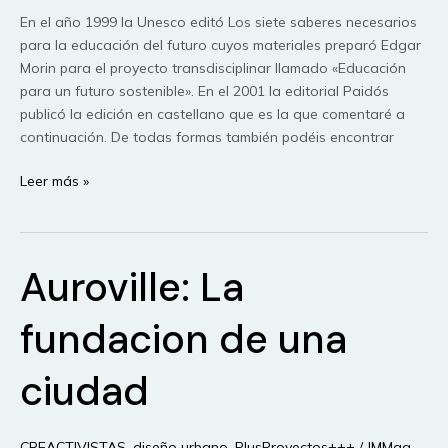
En el año 1999 la Unesco editó Los siete saberes necesarios
para la educación del futuro cuyos materiales preparó Edgar
Morin para el proyecto transdisciplinar llamado «Educación
para un futuro sostenible». En el 2001 la editorial Paidós
publicó la edición en castellano que es la que comentaré a
continuación. De todas formas también podéis encontrar
Los
Leer más »
siete
saberes
necesarios
Auroville: La
para
la
educación
fundacion de una
del
futuro.
ciudad
Edgar
Morin
CREACTIVISTAS
,
diseño urbano
,
PlusProyectos+++
/
JMMag