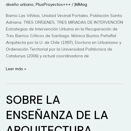
diseño urbano
,
PlusProyectos+++
/
JMMag
Barrio Las Viñitas, Unidad Vecinal Portales, Población Santa
Adriana. TRES ORÍGENES, TRES MIRADAS DE INTERVENCIÓN
Estrategias de Intervención Urbana en la Recuperación de
Tres Barrios Críticos de Santiago. Mónica Bustos Peñafiel.
Arquitecta por la U. de Chile (1997), Doctora en Urbanismo y
Ordenación Territorial por la Universidad Politécnica de
Catalunya (2006) y actual coordinadora de
PROGRAMA
Leer más »
«QUIERO
MI
BARRIO».
SOBRE LA
ENSEÑANZA DE LA
ARQUITECTURA