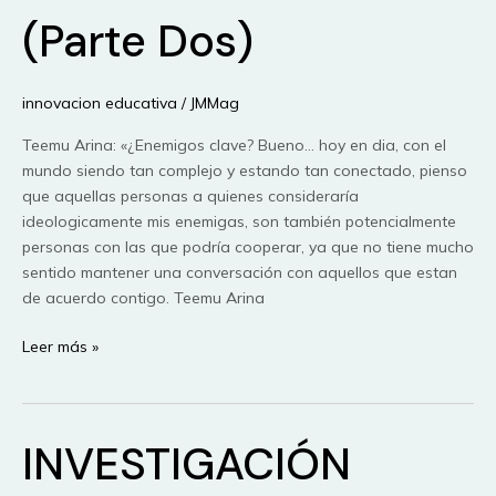
(Parte Dos)
innovacion educativa
/
JMMag
Teemu Arina: «¿Enemigos clave? Bueno… hoy en dia, con el
mundo siendo tan complejo y estando tan conectado, pienso
que aquellas personas a quienes consideraría
ideologicamente mis enemigas, son también potencialmente
personas con las que podría cooperar, ya que no tiene mucho
sentido mantener una conversación con aquellos que estan
de acuerdo contigo. Teemu Arina
Caminos
Leer más »
De
Aprendizaje,
Herramientas
INVESTIGACIÓN
De
Colaboración,