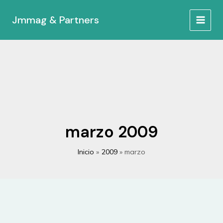
Ir
al
Jmmag & Partners
MAIN
contenido
MEN
marzo 2009
Inicio
2009
marzo