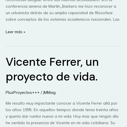
conferencia amena de Martín_Barbero me hizo reconocer a
un urbanista detrás de su amplia capacidad de filosofear
sobre conceptos de los sistemas academicos nacionales. Las
Conferencia
Leer más »
de
Jesus
Martin-
Vicente Ferrer, un
Barbero
en
Zemos
proyecto de vida.
2009
PlusProyectos+++
/
JMMag
Me resulto muy impactante conocer a Vicente Ferrer allá por
los años 1995. En aquellos tiempos donde tenia treinta años
y quería dar rumbo nuevo a mi vida. Hoy mas que ningún día
he sentido la presencia de Vicente en mi vida cotidiana. Su