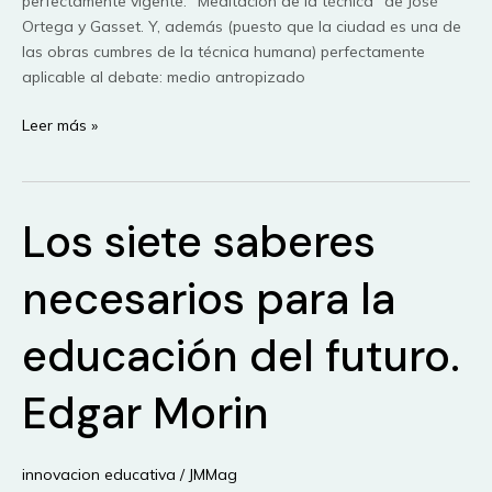
perfectamente vigente: “Meditación de la técnica” de José
Ortega y Gasset. Y, además (puesto que la ciudad es una de
las obras cumbres de la técnica humana) perfectamente
aplicable al debate: medio antropizado
José
Leer más »
Ortega
y
Gasset:
Los siete saberes
“Meditación
de
la
necesarios para la
Técnica”
educación del futuro.
Edgar Morin
innovacion educativa
/
JMMag