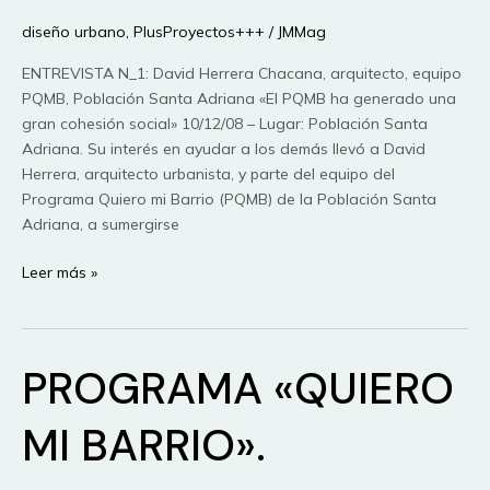
diseño urbano
,
PlusProyectos+++
/
JMMag
ENTREVISTA N_1: David Herrera Chacana, arquitecto, equipo
PQMB, Población Santa Adriana «El PQMB ha generado una
gran cohesión social» 10/12/08 – Lugar: Población Santa
Adriana. Su interés en ayudar a los demás llevó a David
Herrera, arquitecto urbanista, y parte del equipo del
Programa Quiero mi Barrio (PQMB) de la Población Santa
Adriana, a sumergirse
EQUIPO
Leer más »
MULTIDSCIPLINAR
«QUIERO
MI
PROGRAMA «QUIERO
BARRIO»
POBLACIÓN
SANTA
MI BARRIO».
ADRIANA