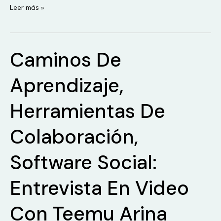
¿Como
Leer más »
sera
el
futuro
Caminos De
aprendizaje?
Aprendizaje,
Herramientas De
Colaboración,
Software Social:
Entrevista En Video
Con Teemu Arina