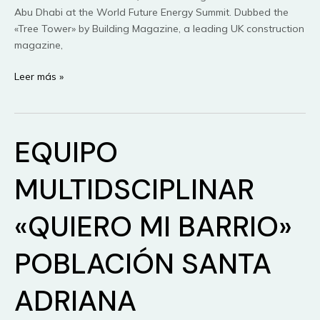
Abu Dhabi at the World Future Energy Summit. Dubbed the
«Tree Tower» by Building Magazine, a leading UK construction
magazine,
Como
Leer más »
un
arbol
EQUIPO
MULTIDSCIPLINAR
«QUIERO MI BARRIO»
POBLACIÓN SANTA
ADRIANA