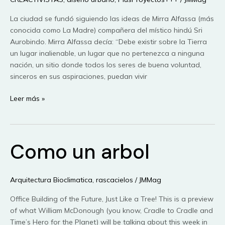
La ciudad se fundó siguiendo las ideas de Mirra Alfassa (más
conocida como La Madre) compañera del místico hindú Sri
Aurobindo. Mirra Alfassa decía: “Debe existir sobre la Tierra
un lugar inalienable, un lugar que no pertenezca a ninguna
nación, un sitio donde todos los seres de buena voluntad,
sinceros en sus aspiraciones, puedan vivir
Auroville:
Leer más »
La
fundacion
de
Como un arbol
una
ciudad
Arquitectura Bioclimatica
,
rascacielos
/
JMMag
Office Building of the Future, Just Like a Tree! This is a preview
of what William McDonough (you know, Cradle to Cradle and
Time’s Hero for the Planet) will be talking about this week in