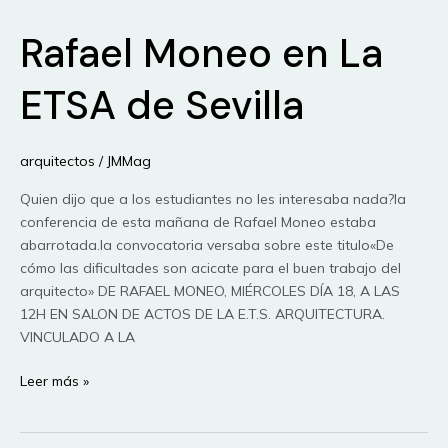
Ruiz-
Rafael Moneo en La
Geli
en
Urbania
ETSA de Sevilla
Festival
2009.
arquitectos
/
JMMag
Quien dijo que a los estudiantes no les interesaba nada?la
conferencia de esta mañana de Rafael Moneo estaba
abarrotada.la convocatoria versaba sobre este titulo«De
cómo las dificultades son acicate para el buen trabajo del
arquitecto» DE RAFAEL MONEO, MIÉRCOLES DÍA 18, A LAS
12H EN SALON DE ACTOS DE LA E.T.S. ARQUITECTURA.
VINCULADO A LA
Rafael
Leer más »
Moneo
en