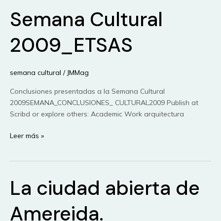
La
Semana Cultural
ETSA
de
Sevilla
2009_ETSAS
semana cultural
/
JMMag
Conclusiones presentadas a la Semana Cultural
2009SEMANA_CONCLUSIONES_ CULTURAL2009 Publish at
Scribd or explore others: Academic Work arquitectura
Semana
Leer más »
Cultural
2009_ETSAS
La ciudad abierta de
Amereida.