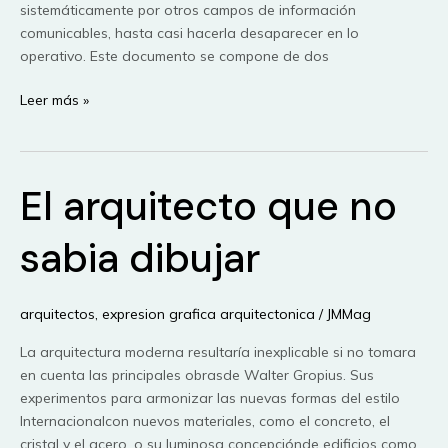
sistemáticamente por otros campos de información
comunicables, hasta casi hacerla desaparecer en lo
operativo. Este documento se compone de dos
El
Leer más »
dibujo
en
la
El arquitecto que no
enseñanza
de
la
sabia dibujar
arquitectura
:
las
arquitectos
,
expresion grafica arquitectonica
/
JMMag
escuelas
La arquitectura moderna resultaría inexplicable si no tomara
de
en cuenta las principales obrasde Walter Gropius. Sus
arquitectura
experimentos para armonizar las nuevas formas del estilo
en
Internacionalcon nuevos materiales, como el concreto, el
México
cristal y el acero, o su luminosa concepciónde edificios como