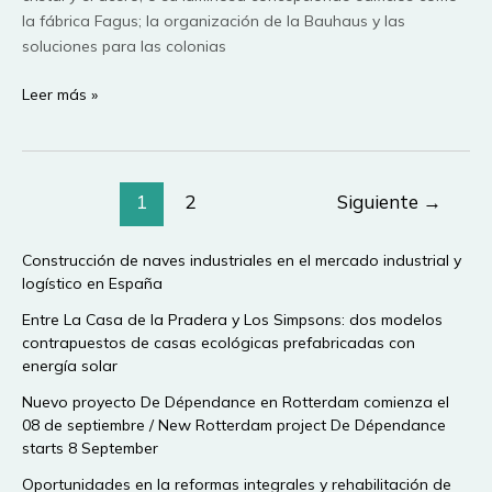
la fábrica Fagus; la organización de la Bauhaus y las
soluciones para las colonias
El
Leer más »
arquitecto
que
no
Paginación
sabia
1
2
Siguiente
→
de
dibujar
entradas
Construcción de naves industriales en el mercado industrial y
logístico en España
Entre La Casa de la Pradera y Los Simpsons: dos modelos
contrapuestos de casas ecológicas prefabricadas con
energía solar
Nuevo proyecto De Dépendance en Rotterdam comienza el
08 de septiembre / New Rotterdam project De Dépendance
starts 8 September
Oportunidades en la reformas integrales y rehabilitación de