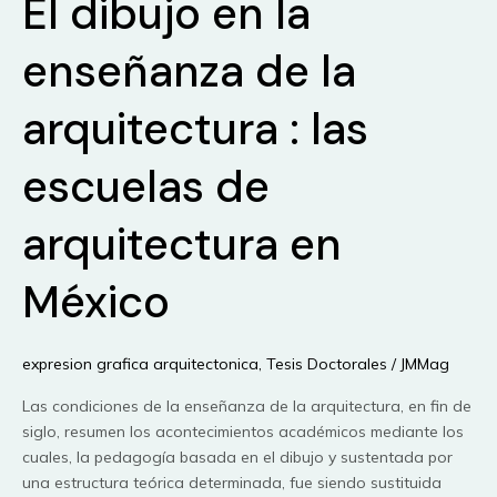
El dibujo en la
ARQUITECTURA
DESDE
enseñanza de la
UN
PUNTO
arquitectura : las
DE
VISTA
escuelas de
POETICO
arquitectura en
México
expresion grafica arquitectonica
,
Tesis Doctorales
/
JMMag
Las condiciones de la enseñanza de la arquitectura, en fin de
siglo, resumen los acontecimientos académicos mediante los
cuales, la pedagogía basada en el dibujo y sustentada por
una estructura teórica determinada, fue siendo sustituida