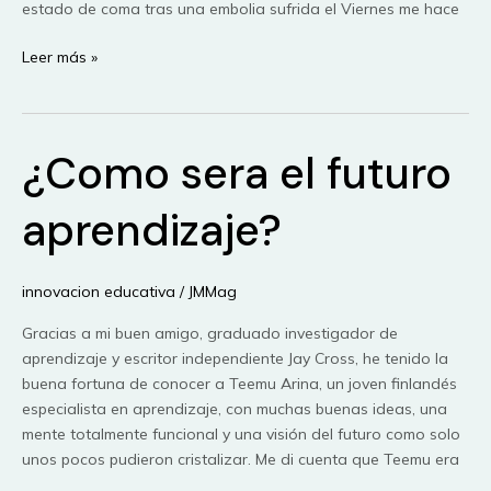
estado de coma tras una embolia sufrida el Viernes me hace
Vicente
Leer más »
Ferrer,
un
proyecto
¿Como sera el futuro
de
vida.
aprendizaje?
innovacion educativa
/
JMMag
Gracias a mi buen amigo, graduado investigador de
aprendizaje y escritor independiente Jay Cross, he tenido la
buena fortuna de conocer a Teemu Arina, un joven finlandés
especialista en aprendizaje, con muchas buenas ideas, una
mente totalmente funcional y una visión del futuro como solo
unos pocos pudieron cristalizar. Me di cuenta que Teemu era