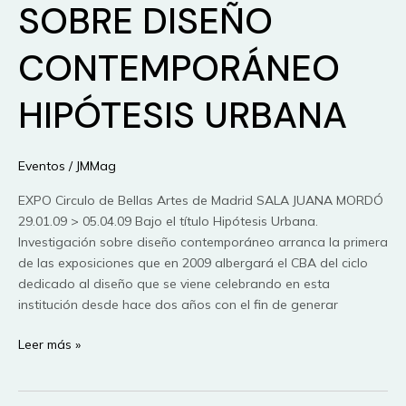
Software
SOBRE DISEÑO
Social:
Entrevista
CONTEMPORÁNEO
En
Video
HIPÓTESIS URBANA
Con
Teemu
Arina
Eventos
/
JMMag
(Parte
Dos)
EXPO Circulo de Bellas Artes de Madrid SALA JUANA MORDÓ
29.01.09 > 05.04.09 Bajo el título Hipótesis Urbana.
Investigación sobre diseño contemporáneo arranca la primera
de las exposiciones que en 2009 albergará el CBA del ciclo
dedicado al diseño que se viene celebrando en esta
institución desde hace dos años con el fin de generar
INVESTIGACIÓN
Leer más »
SOBRE
DISEÑO
CONTEMPORÁNEO