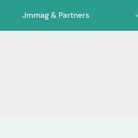
Ir
al
Jmmag & Partners
contenido