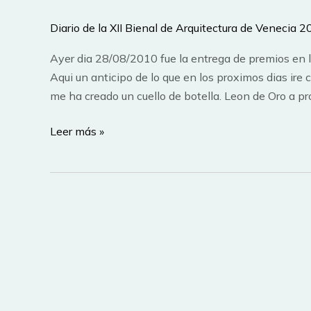
las
Exposiciones
Diario de la XII Bienal de Arquitectura de Venecia 
de
la
Ayer dia 28/08/2010 fue la entrega de premios en l
Bienal
Aqui un anticipo de lo que en los proximos dias ir
de
me ha creado un cuello de botella. Leon de Oro a p
Venecia
Leon
Leer más »
2010
de
Oro
de
la
XII
Bienal
de
Venecia
a