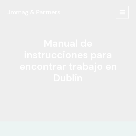
Ir
al
Jmmag & Partners
MAIN
contenido
MEN
Manual de
instrucciones para
encontrar trabajo en
Dublín