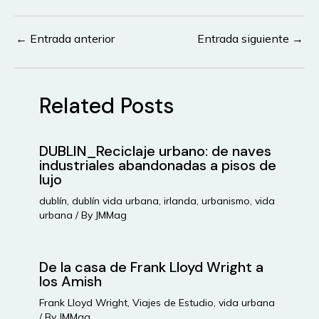
←
Entrada anterior
Entrada siguiente
→
Navegación
de
entradas
Related Posts
DUBLIN_Reciclaje urbano: de naves
industriales abandonadas a pisos de
lujo
dublín
,
dublín vida urbana
,
irlanda
,
urbanismo
,
vida
urbana
/ By
JMMag
De la casa de Frank Lloyd Wright a
los Amish
Frank Lloyd Wright
,
Viajes de Estudio
,
vida urbana
/ By
JMMag