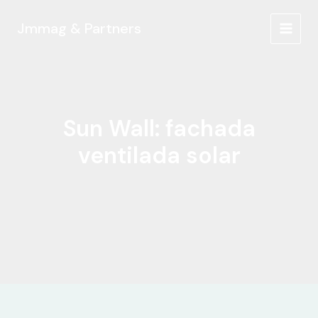
Ir
al
Jmmag & Partners
MAIN
contenido
MEN
Sun Wall: fachada
ventilada solar